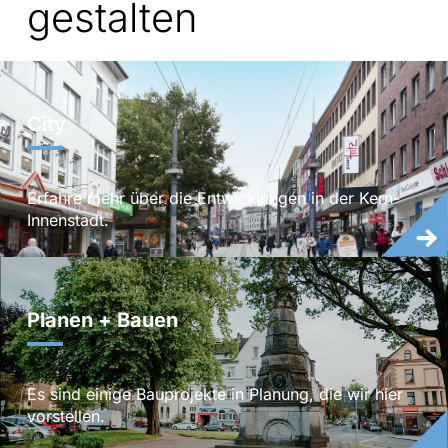
gestalten
City
Erfahre mehr über die Entwicklungen in der Kern-
Innenstadt.
Planen + Bauen
Es sind einige Bauprojekte in Planung, die wir hier
vorstellen.