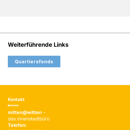
Weiterführende Links
Quartiersfonds
Kontakt
mitten@witten
–
das innenstadtbüro
Telefon: