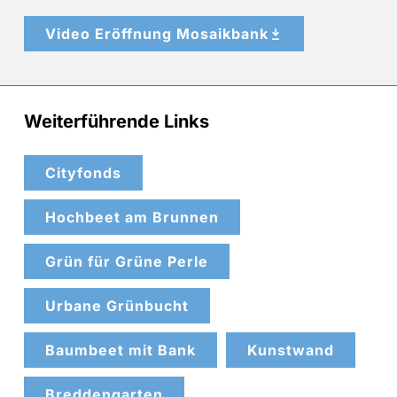
Video Eröffnung Mosaikbank
Weiterführende Links
Cityfonds
Hochbeet am Brunnen
Grün für Grüne Perle
Urbane Grünbucht
Baumbeet mit Bank
Kunstwand
Breddengarten