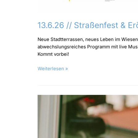
13.6.26 // Straßenfest & 
Neue Stadtterrassen, neues Leben im Wiesenvi
abwechslungsreiches Programm mit live Musik
Kommt vorbei!
Weiterlesen »
30.6.26
//
1.
Eigentümer*innenforum
Witten
Innenstadt