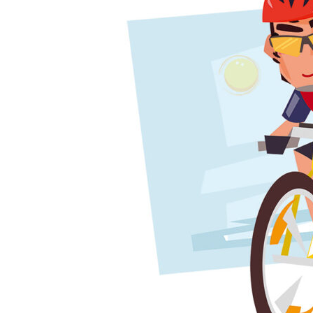
Du
mit?