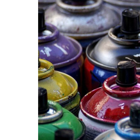
FEM.GAZED:
Graffitiworkshop
für
Senior*innen
–
jetzt
anmelden!