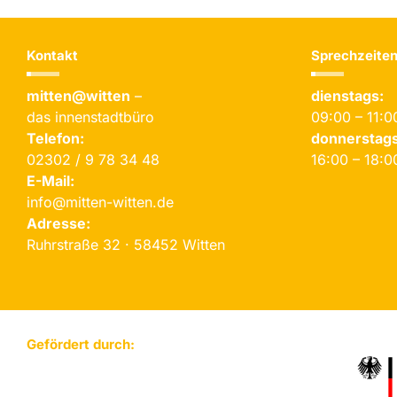
Kontakt
Sprechzeiten
mitten@witten
–
dienstags:
das innenstadtbüro
09:00 – 11:0
Telefon:
donnerstags
02302 / 9 78 34 48
16:00 – 18:0
E-Mail:
info@mitten-witten.de
Adresse:
Ruhrstraße 32 · 58452 Witten
Gefördert durch: