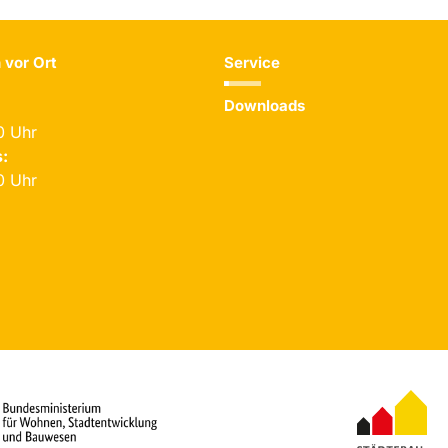
 vor Ort
Service
Downloads
0 Uhr
:
0 Uhr