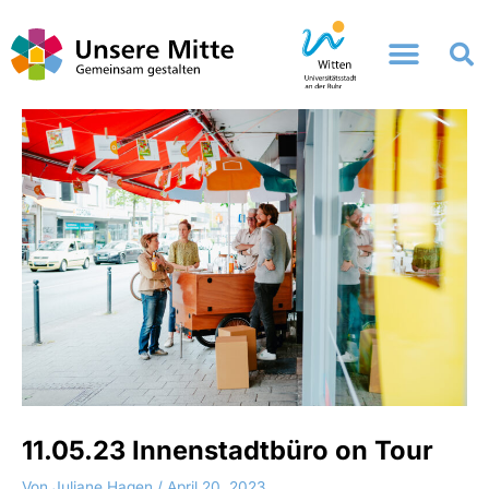
Zum
Inhalt
springen
11.05.23 Innenstadtbüro on Tour
Von
Juliane Hagen
/
April 20, 2023